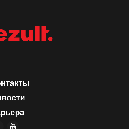
онтакты
овости
арьера