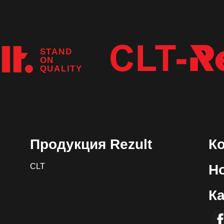
STAND
ON
QUALITY
Продукция Rezult
К
CLT
Н
К