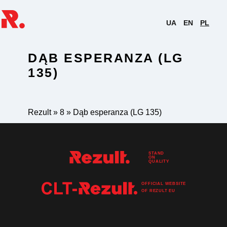
UA
EN
PL
DĄB ESPERANZA (LG
135)
Rezult
»
8
»
Dąb esperanza (LG 135)
STAND
ON
QUALITY
OFFICIAL WEBSITE
OF
REZULT
EU