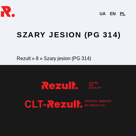
UA
EN
PL
SZARY JESION (PG 314)
Rezult
»
8
»
Szary jesion (PG 314)
STAND
ON
QUALITY
OFFICIAL WEBSITE
OF
REZULT
EU