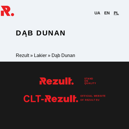
UA
EN
PL
DĄB DUNAN
Rezult
»
Lakier
»
Dąb Dunan
STAND
ON
QUALITY
OFFICIAL WEBSITE
OF
REZULT
EU