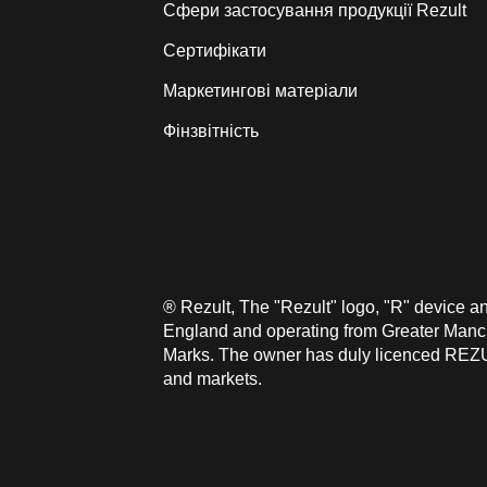
Сфери застосування продукції Rezult
Сертифікати
Маркетингові матеріали
Фінзвітність
® Rezult, The "Rezult" logo, "R" device 
England and operating from Greater Manche
Marks. The owner has duly licenced REZUL
and markets.