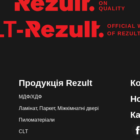
ON
QUALITY
OFFICIAL 
OF
REZUL
Продукція Rezult
К
МДФ/ХДФ
Н
Ламінат, Паркет, Міжкімнатні двері
Ка
Пиломатеріали
CLT