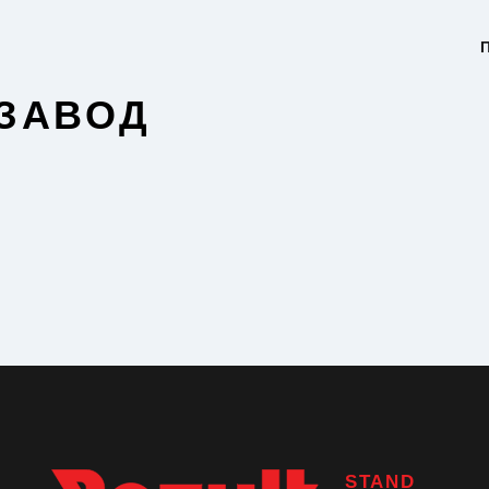
П
 ЗАВОД
STAND