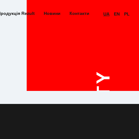
родукція Rezult
Новини
Контакти
UA
EN
PL
QUALITY
STAND