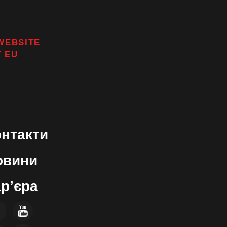
ON
WEBSITE
T
EU
онтакти
овини
р’єра