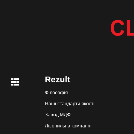
Rezult
Філософія
Наші стандарти якості
Завод МДФ
Лiсопильна компанія