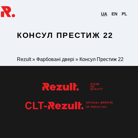
UA
EN
PL
КОНСУЛ ПРЕСТИЖ 22
Rezult
»
Фарбовані двері
»
Консул Престиж 22
STAND
ON
QUALITY
OFFICIAL WEBSITE
OF
REZULT
EU