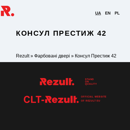
UA
EN
PL
КОНСУЛ ПРЕСТИЖ 42
Rezult
»
Фарбовані двері
»
Консул Престиж 42
STAND
ON
QUALITY
OFFICIAL WEBSITE
OF
REZULT
EU