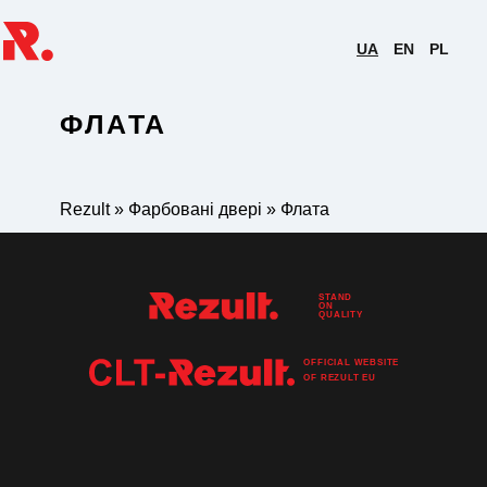
UA
EN
PL
ФЛАТА
Rezult
»
Фарбовані двері
»
Флата
STAND
ON
QUALITY
OFFICIAL WEBSITE
OF
REZULT
EU