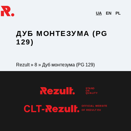
UA
EN
PL
ДУБ МОНТЕЗУМА (PG
129)
Rezult
»
8
»
Дуб монтезума (PG 129)
STAND
ON
QUALITY
OFFICIAL WEBSITE
OF
REZULT
EU