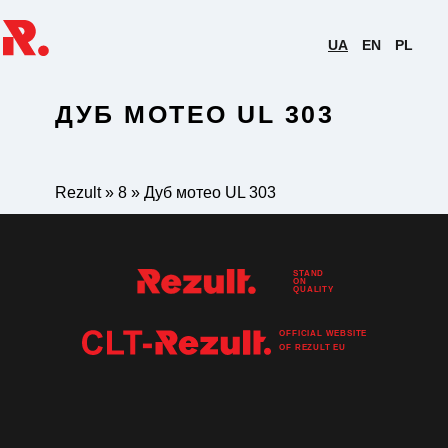
UA
EN
PL
ДУБ МОТЕО UL 303
Rezult
»
8
»
Дуб мотео UL 303
STAND
ON
QUALITY
OFFICIAL WEBSITE
OF
REZULT
EU