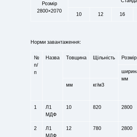
Станда
Розмір
2800×2070
10
12
16
Норми завантаження:
№
Назва
Товщина
Щільність
Розмір
п/
ширин
п
мм
мм
кг/м3
1
Л1
10
820
2800
МДФ
2
Л1
12
780
2800
МДФ