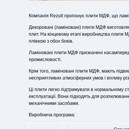
Компанія Rezult пропонує плити МДФ, що ламін
Декоровані (ламіновані) плити МДФ виготовл
плит. На кінцевому етапі виробництва плити 
плівкою з обох боків.
Ламіновані плити МДФ призначені насамперед
промисловості.
Крім того, ламіновані плити МДФ, мають підвищ
несприятливих атмосферних умов і впливу різ
Ці плити легко підтримувати в нормальному ста
експлуатації. Вони підходять для розпилюван
механічними засобами.
Виробнича програма: