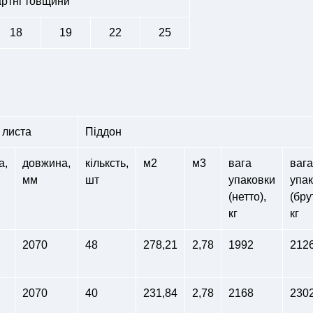
ртні товщини
18
19
22
25
 листа
Піддон
а,
довжина,
кільксть,
м2
м3
вага
вага
мм
шт
упаковки
упа
(нетто),
(бру
кг
кг
2070
48
278,21
2,78
1992
212
2070
40
231,84
2,78
2168
230