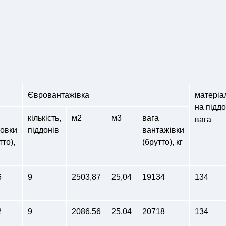
Євровантажівка
матеріа
на піддо
кількість,
м2
м3
вага
вага
ковки
піддонів
вантажівки
тто),
(брутто), кг
6
9
2503,87
25,04
19134
134
2
9
2086,56
25,04
20718
134