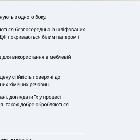
ують з одного боку.
яються безпосередньо із шліфованих
МДФ покриваються білим папером і
 для використання в меблевій
ену стійкість поверхні до
них хімічних речовин.
ні, доглядати їх у процесі
ня, також добре обробляються