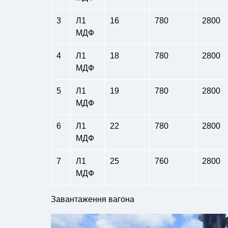
3
Л1
16
780
2800
МДФ
4
Л1
18
780
2800
МДФ
5
Л1
19
780
2800
МДФ
6
Л1
22
780
2800
МДФ
7
Л1
25
760
2800
МДФ
Завантаження вагона