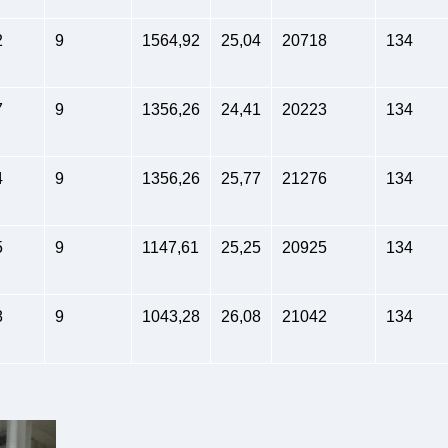
2
9
1564,92
25,04
20718
134
7
9
1356,26
24,41
20223
134
4
9
1356,26
25,77
21276
134
5
9
1147,61
25,25
20925
134
8
9
1043,28
26,08
21042
134