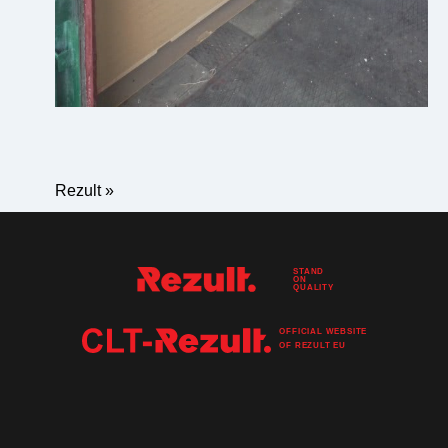
Rezult
»
STAND
ON
QUALITY
OFFICIAL WEBSITE
OF
REZULT
EU