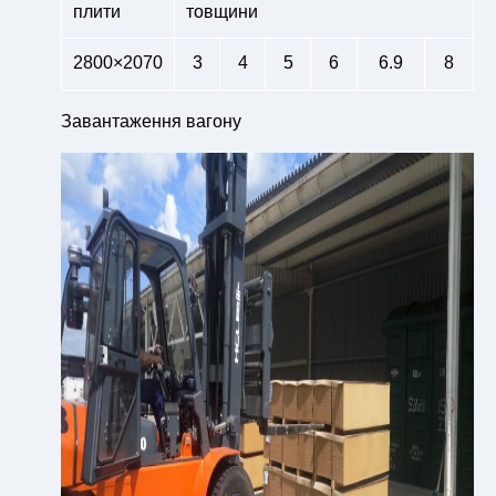
плити
товщини
2800×2070
3
4
5
6
6.9
8
Завантаження вагону