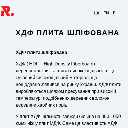
UA
EN
PL
ХДФ ПЛИТА ШЛІФОВАНА
ХДФ плита шліфована
ХДФ ( HDF – High Density Fiberboard) –
деревоволокниста плита високої щільності. Це
сучасний високощільний матеріал, що
нещодавно з’явився на ринку України. ХДФ плити
виробляються шляхом пресування при високій
температурі подрібнених деревних волокон
деревини хвойних порід.
У плит ХДФ щільність завжди більша на 800-1050
кг./м
ніж у плит МДФ. Саме ця властивість ХДФ
3