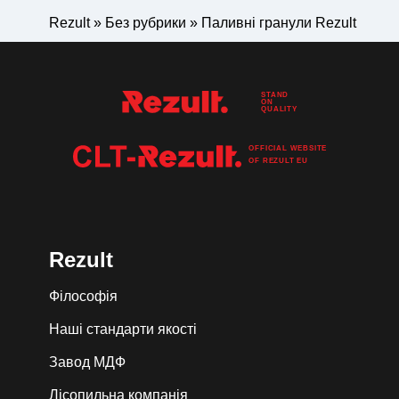
Rezult
»
Без рубрики
»
Паливні гранули Rezult
STAND
ON
QUALITY
OFFICIAL WEBSITE
OF
REZULT
EU
Rezult
Філософія
Наші стандарти якості
Завод МДФ
Лiсопильна компанія