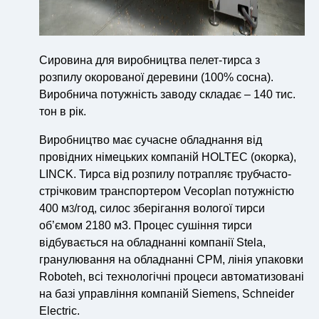
Сировина для виробництва пелет-тирса з
розпилу окорованої деревини (100% сосна).
Виробнича потужність заводу складає – 140 тис.
тон в рік.
Виробництво має сучасне обладнання від
провідних німецьких компаній HOLTEC (окорка),
LINCK. Тирса від розпилу потрапляє трубчасто-
стрічковим транспортером Vecoplan потужністю
400 м
/год, силос зберігання вологої тирси
3
об’ємом 2180 м3. Процес сушіння тирси
відбувається на обладнанні компанії Stela,
гранулювання на обладнанні CPM, лінія упаковки
Roboteh, всі технологічні процеси автоматизовані
на базі управління компаній Siemens, Schneider
Electric.