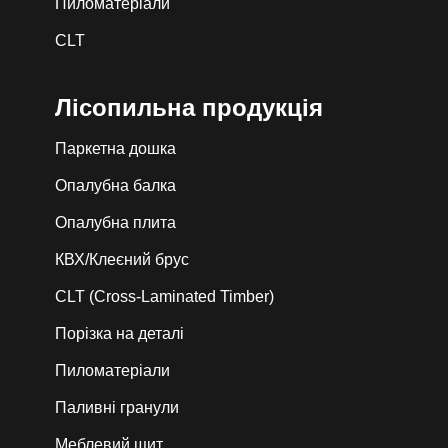
Пиломатеріали
CLT
Лiсопильна продукція
Паркетна дошка
Опалубна балка
Опалубна плита
КВХ/Клеєний брус
CLT (Cross-Laminated Timber)
Порізка на деталі
Пиломатеріали
Паливні гранули
Меблевий щит