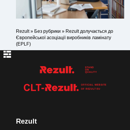
Rezult
»
Без рубрики
»
Rezult долучається до
Європейської асоціації виробників ламінату
(EPLF)
STAND
ON
QUALITY
OFFICIAL WEBSITE
OF
REZULT
EU
Rezult