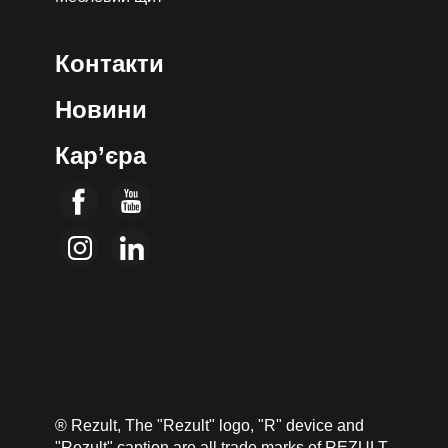
Контакти
Новини
Кар’єра
® Rezult, The "Rezult" logo, "R" device and
"Rezult" caption are all trade marks of REZULT