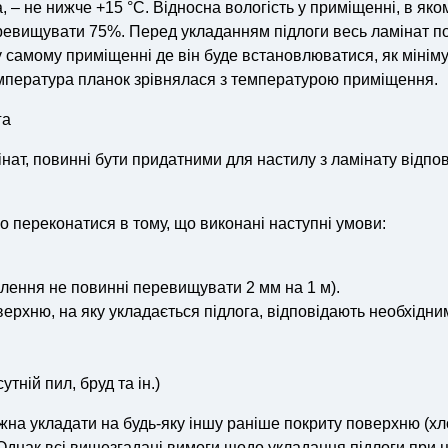
а, – не нижче +15 °С. Відносна вологість у приміщенні, в яко
еревищувати 75%. Перед укладанням підлоги весь ламінат п
 самому приміщенні де він буде встановлюватися, як мінім
емпература планок зрівнялася з температурою приміщення.
га
мінат, повинні бути придатними для настилу з ламінату відпо
о переконатися в тому, що виконані наступні умови:
илення не повинні перевищувати 2 мм на 1 м).
рхню, на яку укладається підлога, відповідають необхідни
тній пил, бруд та ін.)
жна укладати на будь-яку іншу раніше покриту поверхню (хл
) Однак всі вищезгадані вимоги щодо укладання підлоги при 