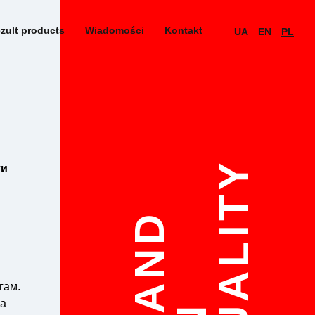
zult products
Wiadomości
Kontakt
UA
EN
PL
QUALITY
ти
STAND
гам.
ра