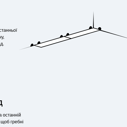
станньої
у,
д.
Д
а останній
, щоб гребні