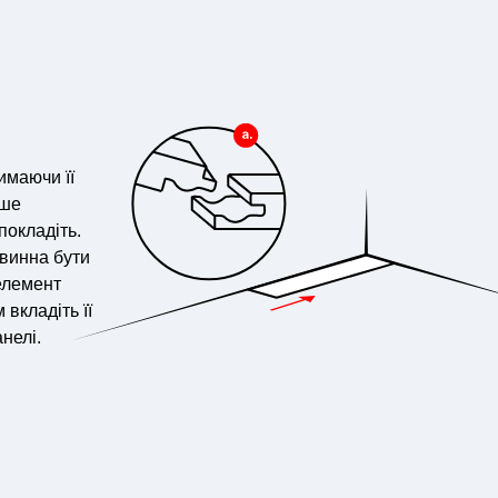
имаючи її
іше
покладіть.
винна бути
 елемент
 вкладіть її
нелі.