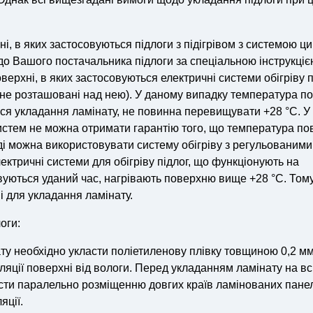
, в яких застосовуються підлоги з підігрівом з системою ци
до Вашого постачальника підлоги за спеціальною інструкціє
оверхні, в яких застосовуються електричні системи обігріву п
 не розташовані над нею). У даному випадку температура по
ться укладання ламінату, не повинна перевищувати +28 °С. У
истем не можна отримати гарантію того, що температура по
ді можна використовувати систему обігріву з регульованими
ектричні системи для обігріву підлог, що функціонують на
вуються уданий час, нагрівають поверхню вище +28 °С. Тому
і для укладання ламінату.
оги:
ту необхідно укласти поліетиленову плівку товщиною 0,2 мм 
оляції поверхні від вологи. Перед укладанням ламінату на в
сти паралельно розміщенню довгих країв ламінованих пане
яції.