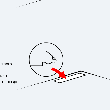
 лівого
.
олять
 стіною до