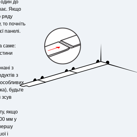
 один до
упає. Якщо
о ряду
 то почніть
ї панелі.
а саме:
астини
нані з
дуктів з
 особливих
а), будьте
 зсув
ту, якщо
00 мм у
 першу
ої і