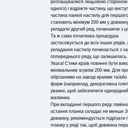
розташувалися лицьовою стороною
одного) і відріжте частину, що вист
частина панелі настилу для першог
становить мінімум 200 мм у довжину,
укладати другий ряд, починаючи з ціє
Та ж сама початкова процедура
застосовується до всіх інших рядів, 
укладання настилу починається з ч
попереднього ряду, що залишилась.
Увага! Стики країв повинні бути вико
мінімальним зсувом 200 мм. Для про
обрізаними на заводі краями та/або
форм (наприклад, декоративна плитк
уважні, щоб забезпечити однорідний
малюнка.
При вкладанні першого ряду ламіна
остання планка складає не менше 2
довжину, рекомендується підрізати
планку у ряді так, щоб довжина перш