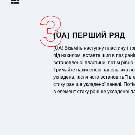
3
(UA) ПЕРШИЙ РЯД
(UA) Візьміть наступну пластину і тр
під нахилом, вставте шип в паз ран
встановленої пластини, потім рівно 
Тримайте нахиленою панель, яка по
укладена, після чого встановіть її в
стику раніше укладеної панелі. Потім
в елемент стику раніше укладеної па