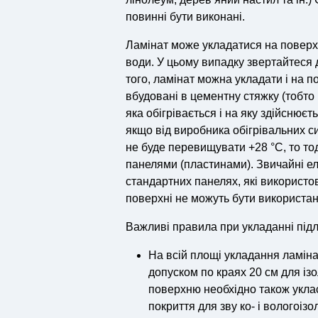
повинні бути виконані.
Ламінат може укладатися на поверхні
води. У цьому випадку звертайтеся 
того, ламінат можна укладати і на п
вбудовані в цементну стяжку (тобто
яка обігрівається і на яку здійснює
якщо від виробника обігрівальних с
не буде перевищувати +28 °С, то то
панелями (пластинами). Звичайні ел
стандартних панелях, які використо
поверхні не можуть бути використан
Важливі правила при укладанні підл
На всій площі укладання ламіна
допуском по краях 20 см для із
поверхню необхідно також укла
покриття для зву ко- і вологоізол