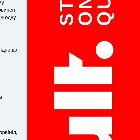
ON
му
овинен
ум одну
відно до
м
орвініл,
цьому