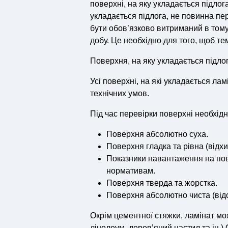
поверхні, на яку укладається підлог
укладається підлога, не повинна п
бути обов’язково витриманий в тому
добу. Це необхідно для того, щоб т
Поверхня, на яку укладається підло
Усі поверхні, на які укладається ла
технічних умов.
Під час перевірки поверхні необхідн
Поверхня абсолютно суха.
Поверхня гладка та рівна (відх
Показники навантаження на пове
нормативам.
Поверхня тверда та жорстка.
Поверхня абсолютно чиста (відсу
Окрім цементної стяжки, ламінат мо
лінолеум, дерев’яний настил та ін.