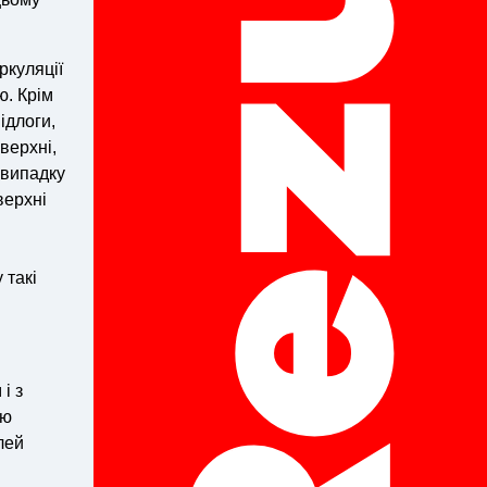
ркуляції
ю. Крім
ідлоги,
верхні,
 випадку
верхні
 такі
і з
сю
лей