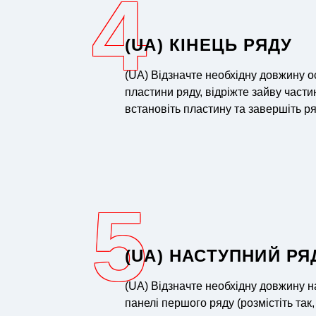
4
(UA) КІНЕЦЬ РЯДУ
(UA) Відзначте необхідну довжину о
пластини ряду, відріжте зайву частин
встановіть пластину та завершіть ря
5
(UA) НАСТУПНИЙ РЯ
(UA) Відзначте необхідну довжину н
панелі першого ряду (розмістіть так