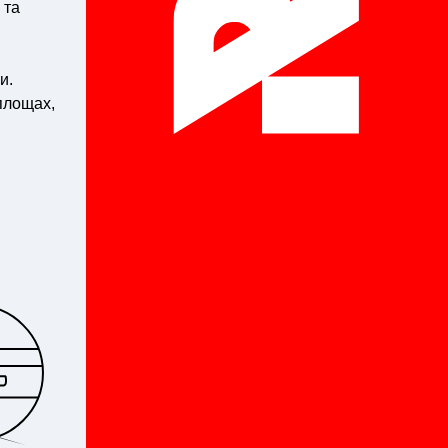
 та
и.
площах,