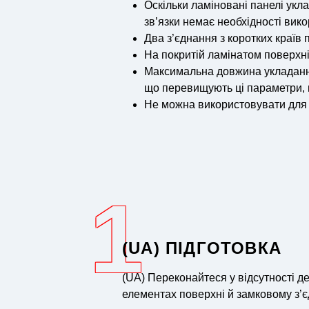
Оскільки ламіновані панелі укл
зв’язки немає необхідності вик
Два з’єднання з коротких країв
На покритій ламінатом поверхні
Максимальна довжина укладання
що перевищують ці параметри, н
Не можна використовувати для 
1
(UA) ПІДГОТОВКА
(UA) Переконайтеся у відсутності д
елементах поверхні й замковому з’є