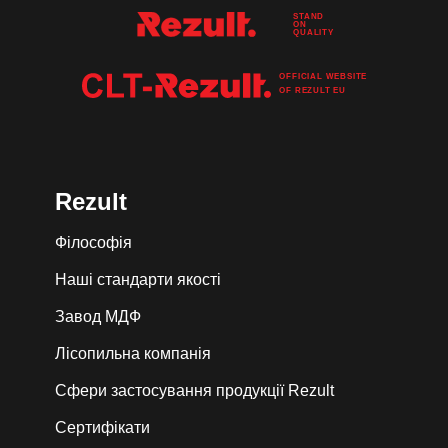
STAND
ON
QUALITY
OFFICIAL WEBSITE
OF
REZULT
EU
Rezult
Філософія
Наші стандарти якості
Завод МДФ
Лiсопильна компанія
Сфери застосування продукції Rezult
Сертифікати