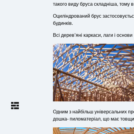
такого виду бруса складніша, тому ві
Оциліндрований брус застосовується 
будинків.
Всі дерев’яні каркаси, лаги і основ
Одним з найбільш універсальних про
дошка- пиломатеріал, що має товщин