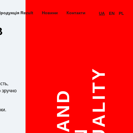
родукція Rezult
Новини
Контакти
UA
EN
PL
В
QUALITY
сть,
ю зручно
STAND
ки.