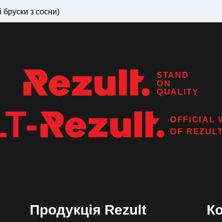
 бруски з сосни)
STAND
ON
QUALITY
OFFICIAL 
OF
REZUL
Продукція Rezult
К