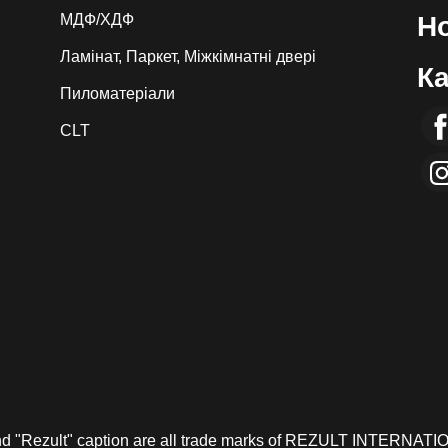
МДФ/ХДФ
Н
Ламінат, Паркет, Міжкімнатні двері
Ка
Пиломатеріали
CLT
and "Rezult" caption are all trade marks of REZULT INTERNATI