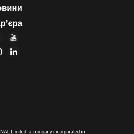
овини
р’єра
ONAL Limited, a company incorporated in