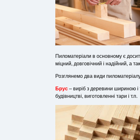
Пиломатеріали в основному є досить
міцний, довговічний і надійний, а т
Розглянемо два види пиломатеріалу 
Брус
– виріб з деревини шириною і
будівництві, виготовленні тари і т.п.