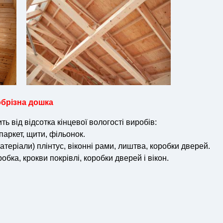
обрізна дошка
 від відсотка кінцевої вологості виробів:
 паркет, щити, фільонок.
матеріали) плінтус, віконні рами, лиштва, коробки дверей.
обка, крокви покрівлі, коробки дверей і вікон.