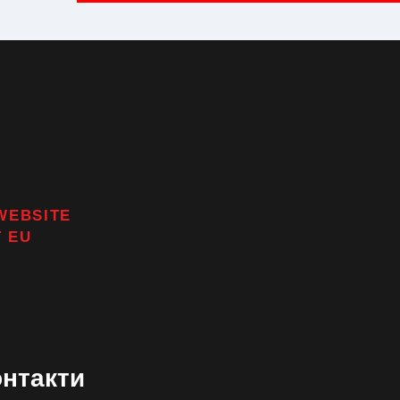
WEBSITE
T
EU
онтакти