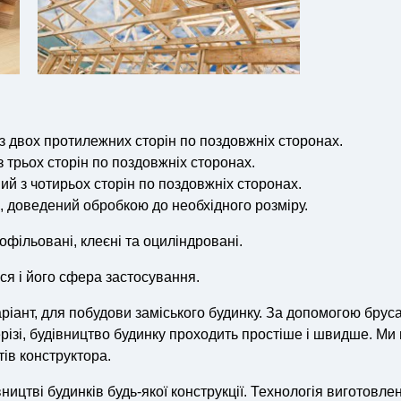
з двох протилежних сторін по поздовжніх сторонах.
 трьох сторін по поздовжніх сторонах.
ий з чотирьох сторін по поздовжніх сторонах.
, доведений обробкою до необхідного розміру.
фільовані, клеєні та оциліндровані.
ся і його сфера застосування.
іант, для побудови заміського будинку.
За допомогою бруса
ізі, будівництво будинку проходить простіше і швидше.
Ми
тів конструктора.
ництві будинків будь-якої конструкції.
Технологія виготовле