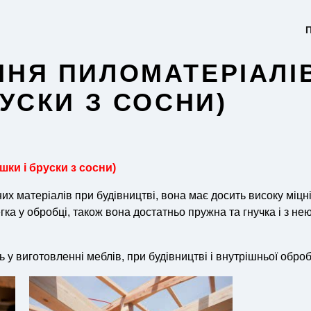
П
НЯ ПИЛОМАТЕРІАЛІ
РУСКИ З СОСНИ)
ки і бруски з сосни)
х матеріалів при будівництві, вона має досить високу міцні
гка у обробцi, також вона достатньо пружна та гнучка і з не
у виготовленні меблів, при будівництві і внутрішньої оброб