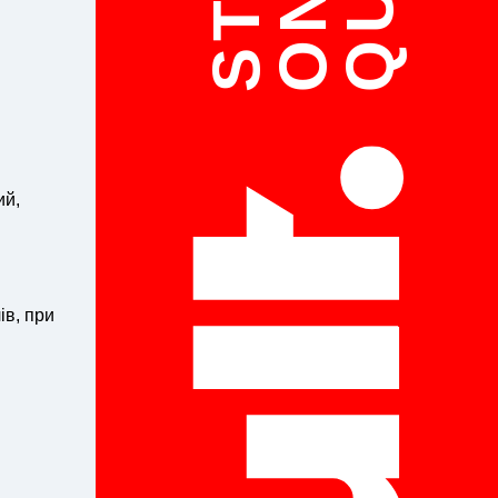
ON
ий,
ів, при