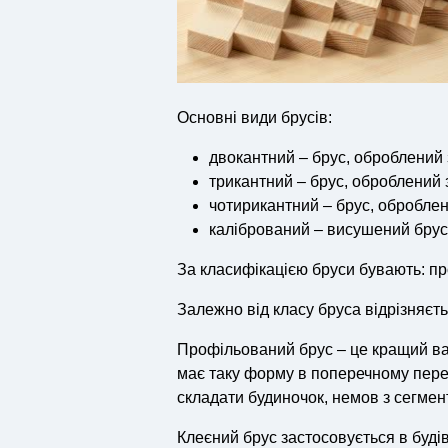
Основні види брусів:
двокантний – брус, оброблений 
трикантний – брус, оброблений з
чотирикантний – брус, оброблен
калібрований – висушений брус
За класифікацією бруси бувають: про
Залежно від класу бруса відрізняєть
Профільований брус – це кращий вар
має таку форму в поперечному перер
складати будиночок, немов з сегмен
Клеєний брус застосовується в будів