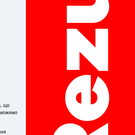
, що
 можемо
ння