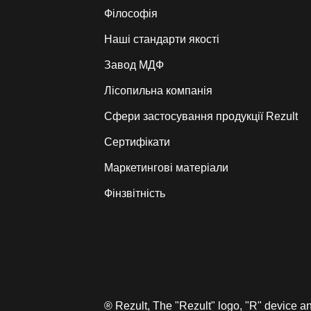
Філософія
Наші стандарти якості
Завод МДФ
Лiсопильна компанія
Сфери застосування продукції Rezult
Сертифікати
Маркетингові матеріали
Фінзвітність
® Rezult, The "Rezult" logo, "R" device 