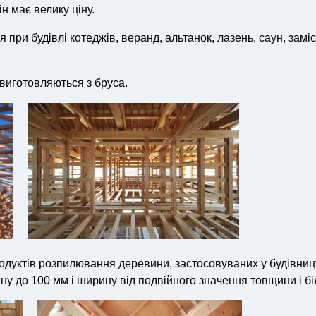
н має велику ціну.
при будівлі котеджів, веранд, альтанок, лазень, саун, замі
и виготовляються з бруса.
дуктів розпилювання деревини, застосовуваних у будівницт
у до 100 мм і ширину від подвійного значення товщини і б