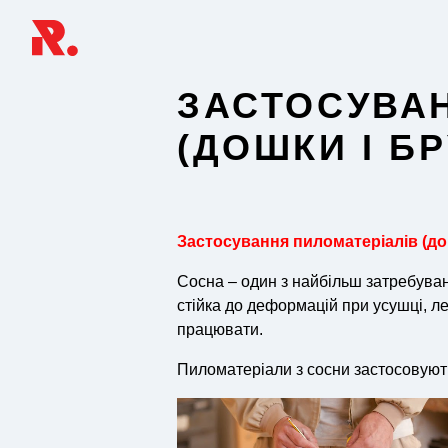
ЗАСТОСУВАН
(ДОШКИ І Б
Застосування пиломатеріалів (дош
Сосна – один з найбільш затребувани
стійка до деформацій при усушцi, ле
працювати.
Пиломатеріали з сосни застосовують 