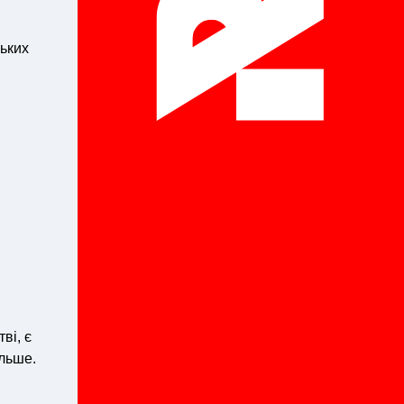
ських
ві, є
ільше.